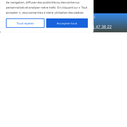
Chez
BF Toiture Zinguerie
, nous croyon
que la
zinguerie
n’est pas seulement une
nécessité technique, mais aussi une opport
d’ajouter du
caractère
à votre maison. Av
nos solutions de zinguerie, vous protégez v
habitation tout en lui apportant une
touch
unique
et élégante. Contactez-nous dès
aujourd’hui pour discuter de vos besoins en
matière de zinguerie et obtenir un
devis
gratuit
.
VALEURS