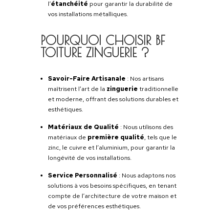
durabilité
et l’
esthétique
de votre toitu
Nos artisans qualifiés travaillent avec préci
et passion pour offrir des solutions de zing
qui allient
fonctionnalité
et
design
.
Découvrez comment nos services de zingu
peuvent améliorer et préserver votre
toiture.ure, adaptées à votre habitation et 
besoins. Découvrez comment une isolation
performante peut transformer votre maiso
Services personnalisés
Priorité à votre satisfaction
L’ART DE PROTÉGER E
D’EMBELLIR VOTRE