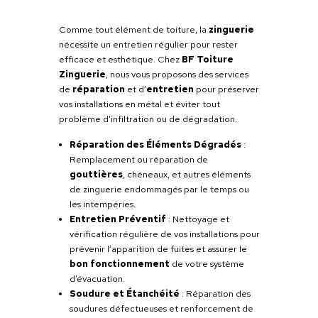
BF Toiture Zinguerie
NOS SERVICES
Chez
BF Toiture Zinguerie
, nous
comprenons l’importance d’une
isolation
toiture
efficace pour assurer votre confo
tout au long de l’année et réduire vos fact
énergétiques. Nos spécialistes mettent leu
expertise
à votre disposition pour vous of
des solutions d’isolation sur mesChez
BF
Toiture Zinguerie
, nous sommes fiers de
notre expertise en
zinguerie
, un art
indispensable pour assurer la
protection
,