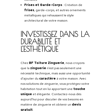
couverture en métal.
Pose de Gouttières
: Installation de
gouttières
en zinc, cuivre, ou aluminiu
conçues pour assurer une
évacuation
efficace
des eaux pluviales tout en
s’intégrant harmonieusement à l’archite
de votre maison.
Chéneaux et Descentes d’Eaux
:
Réalisation sur mesure de
chéneaux
et
descentes d’eaux pluviales pour une ges
optimale de l’écoulement de l’eau,
protégeant ainsi vos façades et fondatio
Bardages et Habillages Métallique
Habillage des rives, pignons, et lucarnes
des
bardages en zinc
ou cuivre, offran