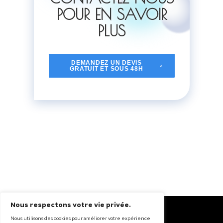
de distinction à votre toiture.
Lucarnes et Œils-de-Bœuf
: Réalisa
sur mesure de
lucarnes
et
œils-de-b
en métal, combinant
fonctionnalité
e
design
pour améliorer l’esthétique de 
combles.
Frises et Garde-Corps
: Création de
frises
, garde-corps, et autres ornemen
métalliques qui rehaussent le style
architectural de votre maison.
INVESTISSEZ DANS 
DURABILITÉ ET
L'ESTHÉTIQUE