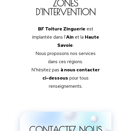
ZINGUERIE ORNEMENTA
Chez
BF Toiture Zinguerie
, nous allions
tradition
et
modernité
pour créer des
éléments de
zinguerie ornementale
qu
ajoutent une touche unique à votre toiture
artisans sont capables de réaliser des finiti
en zinc, cuivre ou plomb, inspirées des
techniques traditionnelles ou contemporai
pour sublimer votre maison.
Épis de Faîtage
: Conception et install
d’
épis de faîtage
décoratifs en zinc o
cuivre, apportant une touche d’éléganc