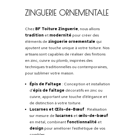
TOITURE
ZINGUERIE
La
zinguerie
est essentielle pour garantir
bonne évacuation des eaux
de pluie et
protéger votre maison contre les infiltratio
En plus de sa fonction protectrice, elle ap
une
touche esthétique
qui rehausse le
caractère de votre habitation. Nos experts
zinguerie maîtrisent toutes les techniques 
assurer une installation parfaite, qu’il s’agis
gouttières, chéneaux, ou autres éléments 