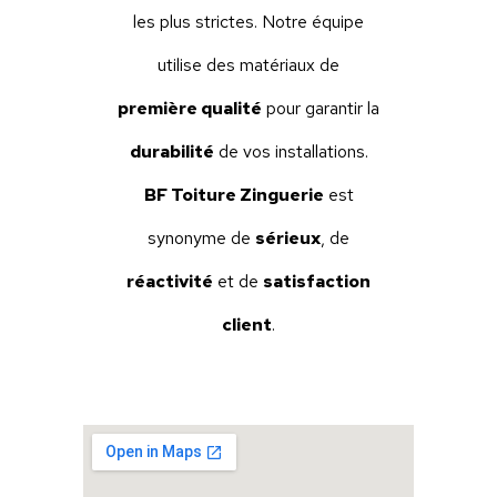
Remplacement ou réparation de
gouttières
, chéneaux, et autres éléme
de zinguerie endommagés par le temps
les intempéries.
Entretien Préventif
: Nettoyage et
vérification régulière de vos installation
prévenir l’apparition de fuites et assurer
bon fonctionnement
de votre systè
d’évacuation.
Soudure et Étanchéité
: Réparation 
soudures défectueuses et renforcemen
l’
étanchéité
pour garantir la durabilité
vos installations métalliques.
POURQUOI CHOISIR B
TOITURE ZINGUERIE ?