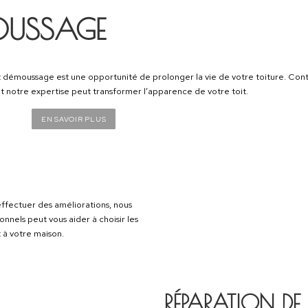
BF TOITURE 
NOS SE
Chez
BF Toitur
services de toitu
hautement qualif
besoins en matièr
Services pers