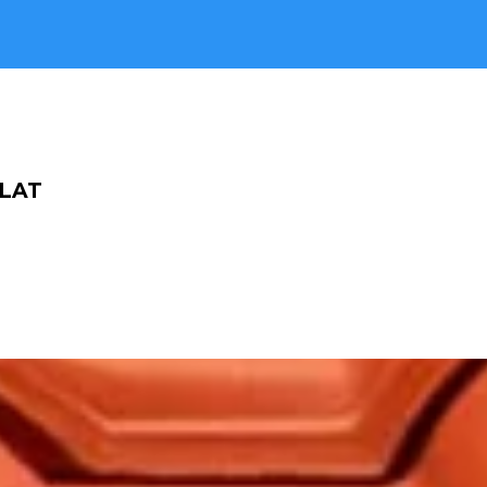
06 51 47 38 22
ON ET RÉPARATION
ZINGUERIE
E TOITURE ET TOIT PLAT
ELUX
E CHARPENTE
ALITÉS
DEVIS