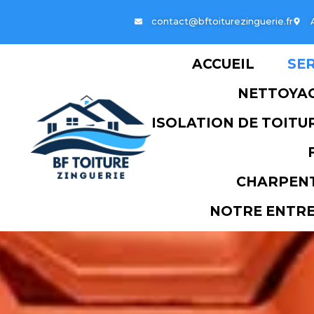
contact@bftoiture
ACCU
ISOLATION
NO