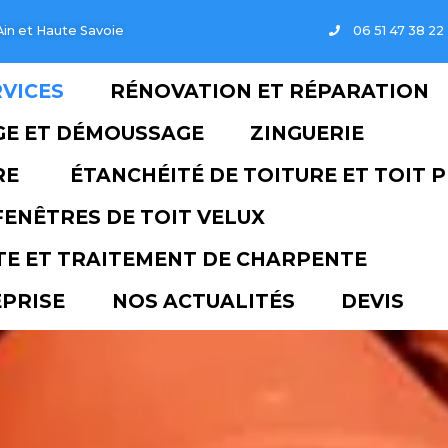
zinguerie.fr
Ain et Haute Savoie
EIL
SERVICES
RÉNOVATI
NETTOYAGE ET DÉMOUSSAGE
 DE TOITURE
ÉTANCHÉITÉ D
FENÊTRES DE TOIT V
CHARPENTE ET TRAITEMENT D
TRE ENTREPRISE
NOS ACTU