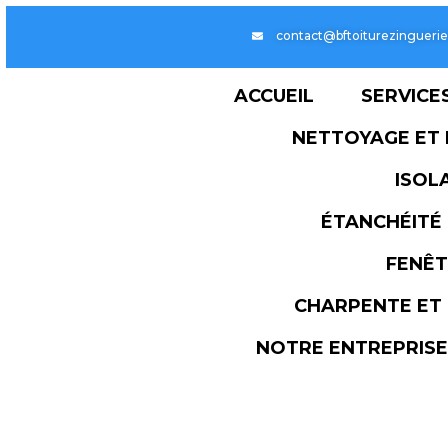
contact@b
ACCUEIL
NET
É
CHA