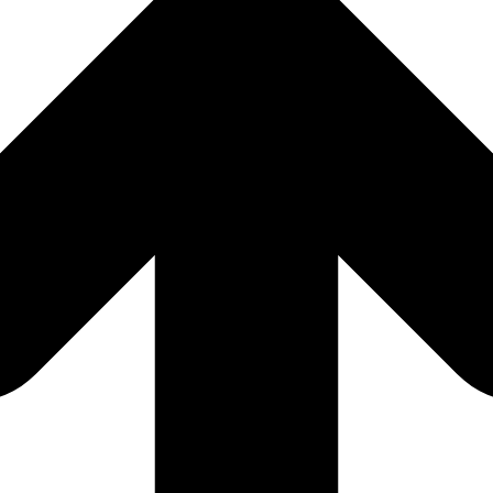
📞
0
Cliquez ici
Con
06 51 4
on
age
Nos r
t plat
LUX
harpente