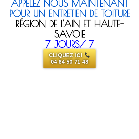
Faites une
demande
de devis
en 3 clics