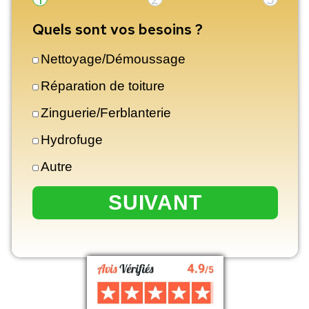
APPEL DIRECT
04 84 50 71 48
1
2
Quels sont vos besoins ?
Nettoyage/Démoussage
Réparation de toiture
Zinguerie/Ferblanterie
Hydrofuge